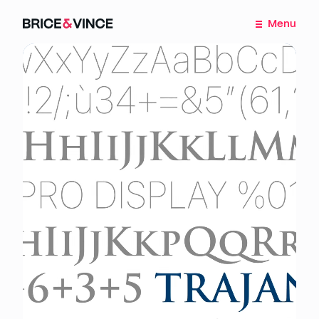
Brice
Menu
et
Vince